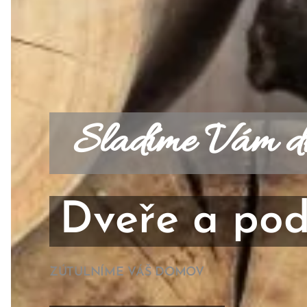
Sladíme Vám dv
Dveře a pod
ZÚTULNÍME VÁŠ DOMOV