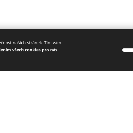
ečnost našich stránek. Tím vám
lením všech cookies pro nás
s si zaručeně vyb