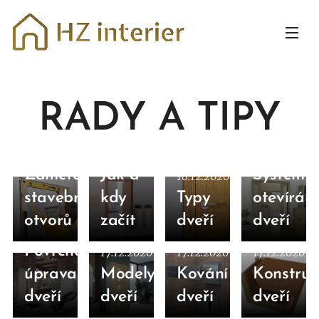
RADY A TIPY
01.04.2023
19.12.2020
17.12.2020
Zaměření
Jak a
Systémy
18.12.2020
stavebních
kdy
Typy
otevírání
otvorů
začít
dveří
dveří
17.12.2020
Povrchová
17.12.2020
17.12.2020
17.12.2020
úprava
Modely
Kování
Konstruk
dveří
dveří
dveří
dveří