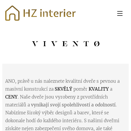
ANO, právě u nás naleznete kvalitní dveře s pevnou a
masivní konstrukcí za
SKVĚLÝ
poměr
KVALITY
a
CENY
. Naše dveře jsou vyrobeny z prvotřídních
materiálů a
vynikají svojí spolehlivostí a odolností
.
Nabízíme široký výběr designů a barev, které se
dokonale hodí do každého interiéru. S našimi dveřmi
získáte nejen zabezpečení svého domova, ale také