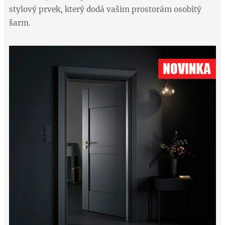
stylový prvek, který dodá vašim prostorám osobitý
šarm
.