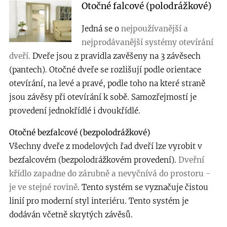
Otočné falcové (polodrážkové)
Jedná se o
nejpoužívanější a
nejprodávanější systémy otevírání
dveří.
Dveře jsou z pravidla zavěšeny na 3 závěsech
(pantech). Otočné dveře se rozlišují podle orientace
otevírání, na levé a pravé, podle toho na které straně
jsou závěsy při otevírání k sobě. Samozřejmostí je
provedení jednokřídlé i dvoukřídlé.
Otočné bezfalcové (bezpolodrážkové)
Všechny dveře z modelových řad dveří lze vyrobit v
bezfalcovém (bezpolodrážkovém provedení).
Dveřní
křídlo zapadne do zárubně a nevyčnívá do prostoru -
je ve stejné rovině
. Tento systém se vyznačuje čistou
linií pro moderní styl interiéru. Tento systém je
dodáván včetně skrytých závěsů.