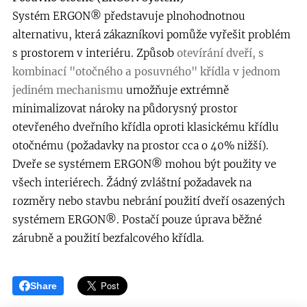
Systém ERGON® představuje plnohodnotnou
alternativu, která zákazníkovi pomůže vyřešit problém
s prostorem v interiéru. Způsob
otevírání dveří, s
kombinací "otočného a posuvného" křídla v jednom
jediném mechanismu
umožňuje extrémně
minimalizovat nároky na půdorysný prostor
otevřeného dveřního křídla oproti klasickému křídlu
otočnému (požadavky na prostor cca o 40% nižší).
Dveře se systémem ERGON® mohou být použity ve
všech interiérech. Žádný zvláštní požadavek na
rozměry nebo stavbu nebrání použití dveří osazených
systémem ERGON®. Postačí pouze úprava běžné
zárubně a použití bezfalcového křídla.
Share