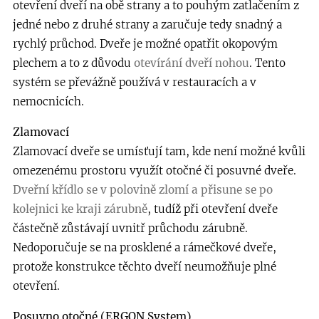
otevření dveří na obě strany a to pouhým zatlačením z
jedné nebo z druhé strany a zaručuje tedy snadný a
rychlý průchod. Dveře je možné opatřit okopovým
plechem a to z důvodu
otevírání dveří nohou
. Tento
systém se převážně používá v restauracích a v
nemocnicích.
Zlamovací
Zlamovací dveře se umísťují tam, kde není možné kvůli
omezenému prostoru využít otočné či posuvné dveře.
Dveřní křídlo se v polovině zlomí a přisune se po
kolejnici ke kraji zárubně
, tudíž při otevření dveře
částečně zůstávají uvnitř průchodu zárubně.
Nedoporučuje se na prosklené a rámečkové dveře,
protože konstrukce těchto dveří neumožňuje plné
otevření.
Posuvno otočné (ERGON System)